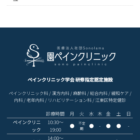
ペインクリニック学会 研修指定認定施設
ペインクリニック科 / 漢方内科 / 麻酔科 / 総合内科 / 緩和ケア /
内科 / 老年内科 / リハビリテーション科 / 江東区特定健診
診療時間
月
火
水
木
金
土
日
ペインクリニ
10:30〜
不定
●
●
-
●
●
-
期
ック
19:00
14:00〜